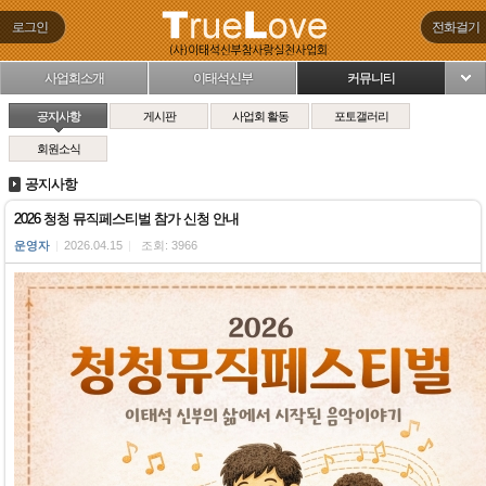
로그인
전화걸기
사업회소개
이태석신부
커뮤니티
님
공지사항
게시판
사업회 활동
포토갤러리
회원소식
공지사항
2026 청청 뮤직페스티벌 참가 신청 안내
운영자
|
2026.04.15
|
조회: 3966