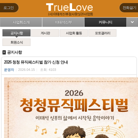
로그인
전화걸기
사업회소개
이태석신부
커뮤니티
님
공지사항
게시판
사업회 활동
포토갤러리
회원소식
공지사항
2026 청청 뮤직페스티벌 참가 신청 안내
운영자
|
2026.04.15
|
조회: 4103