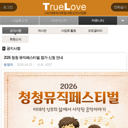
로그인
전화걸기
사업회소개
이태석신부
커뮤니티
님
공지사항
게시판
사업회 활동
포토갤러리
회원소식
공지사항
2026 청청 뮤직페스티벌 참가 신청 안내
운영자
|
2026.04.15
|
조회: 4257