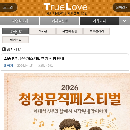
로그인
전화걸기
사업회소개
이태석신부
커뮤니티
님
공지사항
게시판
사업회 활동
포토갤러리
회원소식
공지사항
2026 청청 뮤직페스티벌 참가 신청 안내
운영자
|
2026.04.15
|
조회: 4291