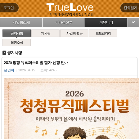
로그인
전화걸기
사업회소개
이태석신부
커뮤니티
님
공지사항
게시판
사업회 활동
포토갤러리
회원소식
공지사항
2026 청청 뮤직페스티벌 참가 신청 안내
운영자
|
2026.04.15
|
조회: 4245