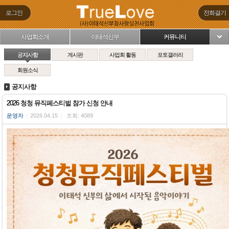
로그인
전화걸기
사업회소개
이태석신부
커뮤니티
님
공지사항
게시판
사업회 활동
포토갤러리
회원소식
공지사항
2026 청청 뮤직페스티벌 참가 신청 안내
운영자
|
2026.04.15
|
조회: 4089