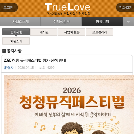
로그인
전화걸기
사업회소개
이태석신부
커뮤니티
님
공지사항
게시판
사업회 활동
포토갤러리
회원소식
공지사항
2026 청청 뮤직페스티벌 참가 신청 안내
운영자
|
2026.04.15
|
조회: 4299