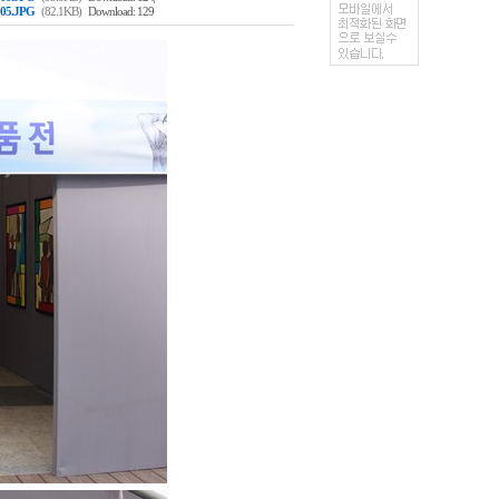
05.JPG
(82.1KB)
Download: 129