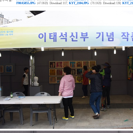
,
,
F00A5855.JPG
(47.0KB)
Download: 117
KYT_2104.JPG
(78.1KB)
Download: 130
KYT_21