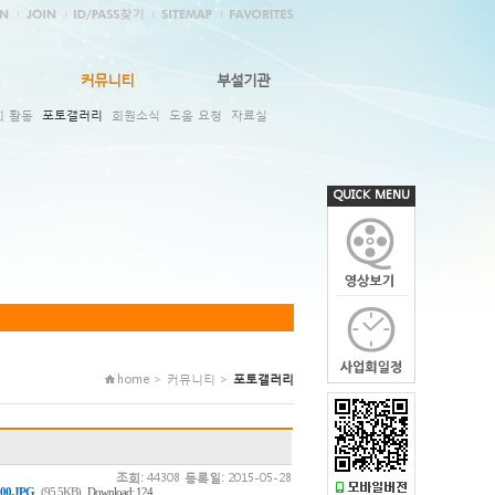
커뮤니티
부설기관
회 활동
포토갤러리
회원소식
도움 요청
자료실
QUICK MENU
home > 커뮤니티 >
포토갤러리
조회:
44308
등록일:
2015-05-28
,
00.JPG
(95.5KB)
Download: 124