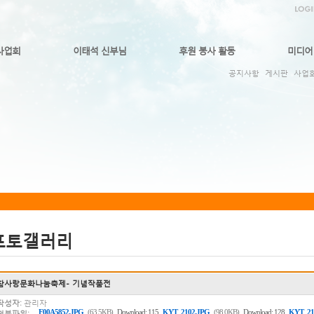
사업회
이태석 신부님
후원 봉사 활동
미디어
공지사항
게시판
사업
포토갤러리
참사랑문화나눔축제- 기념작품전
작성자:
관리자
,
,
F00A5852.JPG
(63.5KB)
Download: 115
KYT_2102.JPG
(98.0KB)
Download: 128
KYT_21
첨부파일: