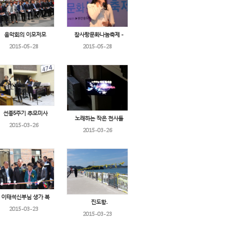
음악회의 이모저모
참사랑문화나눔축제 -
2015-05-28
2015-05-28
선종5주기 추모미사
노래하는 작은 천사들
2015-03-26
2015-03-26
이태석신부님 생가 복
진도항..
2015-03-23
2015-03-23