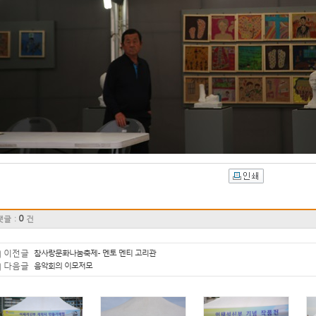
0
댓글 :
건
이전글
참사랑문화나눔축제- 멘토 멘티 고리관
다음글
음악회의 이모저모