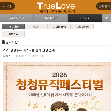
로그인
전화걸기
사업회소개
이태석신부
커뮤니티
님
공지사항
게시판
사업회 활동
포토갤러리
회원소식
공지사항
2026 청청 뮤직페스티벌 참가 신청 안내
운영자
|
2026.04.15
|
조회: 4208