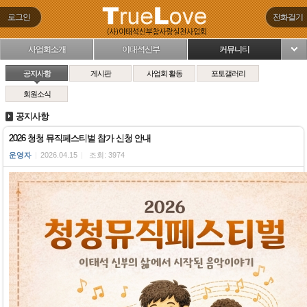
로그인
전화걸기
사업회소개
이태석신부
커뮤니티
님
공지사항
게시판
사업회 활동
포토갤러리
회원소식
공지사항
2026 청청 뮤직페스티벌 참가 신청 안내
운영자
|
2026.04.15
|
조회: 3974