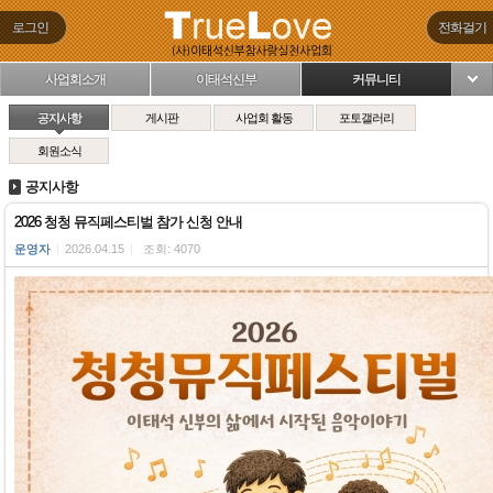
로그인
전화걸기
사업회소개
이태석신부
커뮤니티
님
공지사항
게시판
사업회 활동
포토갤러리
회원소식
공지사항
2026 청청 뮤직페스티벌 참가 신청 안내
운영자
|
2026.04.15
|
조회: 4070