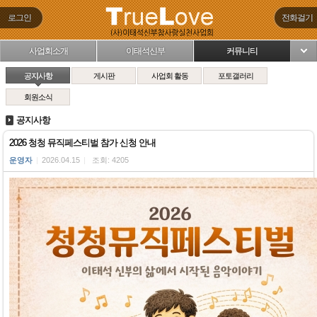
로그인
전화걸기
사업회소개
이태석신부
커뮤니티
님
공지사항
게시판
사업회 활동
포토갤러리
회원소식
공지사항
2026 청청 뮤직페스티벌 참가 신청 안내
운영자
|
2026.04.15
|
조회: 4205