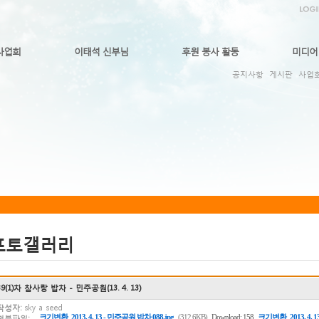
사업회
이태석 신부님
후원 봉사 활동
미디어
공지사항
게시판
사업
포토갤러리
39(1)차 참사랑 밥차 - 민주공원(13. 4. 13)
작성자:
sky a seed
,
크기변환_2013. 4. 13 - 민주공원 밥차 088.jpg
(312.6KB)
Download: 158
크기변환_2013. 4. 1
첨부파일: