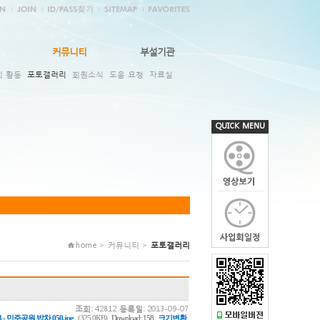
커뮤니티
부설기관
회 활동
포토갤러리
회원소식
도움 요청
자료실
QUICK MENU
home > 커뮤니티 >
포토갤러리
조회:
42812
등록일:
2013-09-07
,
3 - 민주공원 밥차 050.jpg
(325.0KB)
Download: 158
크기변환