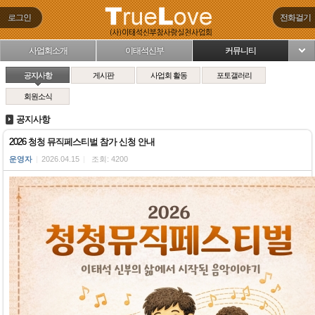
로그인
전화걸기
사업회소개
이태석신부
커뮤니티
님
공지사항
게시판
사업회 활동
포토갤러리
회원소식
공지사항
2026 청청 뮤직페스티벌 참가 신청 안내
운영자
|
2026.04.15
|
조회: 4200