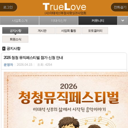
로그인
전화걸기
사업회소개
이태석신부
커뮤니티
님
공지사항
게시판
사업회 활동
포토갤러리
회원소식
공지사항
2026 청청 뮤직페스티벌 참가 신청 안내
운영자
|
2026.04.15
|
조회: 4254