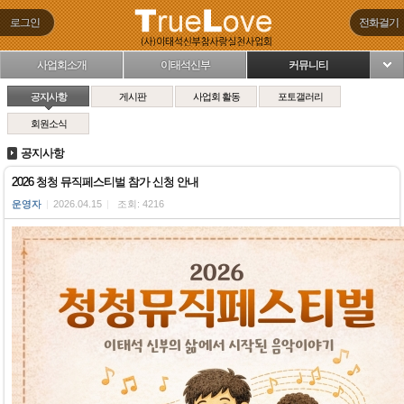
로그인
전화걸기
사업회소개
이태석신부
커뮤니티
님
공지사항
게시판
사업회 활동
포토갤러리
회원소식
공지사항
2026 청청 뮤직페스티벌 참가 신청 안내
운영자
|
2026.04.15
|
조회: 4216