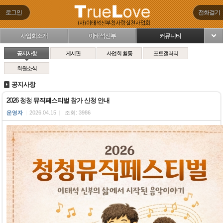
로그인
전화걸기
사업회소개
이태석신부
커뮤니티
님
공지사항
게시판
사업회 활동
포토갤러리
회원소식
공지사항
2026 청청 뮤직페스티벌 참가 신청 안내
운영자
|
2026.04.15
|
조회: 3986