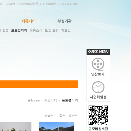
커뮤니티
부설기관
회 활동
포토갤러리
회원소식
도움 요청
자료실
QUICK MENU
home > 커뮤니티 >
포토갤러리
등록순
l
조회순
l
댓글순