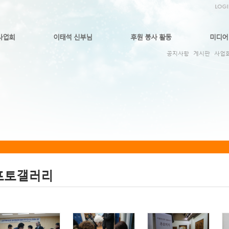
사업회
이태석 신부님
후원 봉사 활동
미디어
공지사항
게시판
사업
포토갤러리