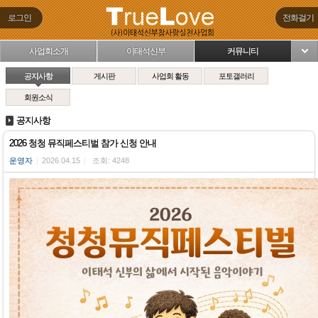
로그인
전화걸기
사업회소개
이태석신부
커뮤니티
님
공지사항
게시판
사업회 활동
포토갤러리
회원소식
공지사항
2026 청청 뮤직페스티벌 참가 신청 안내
운영자
|
2026.04.15
|
조회: 4248