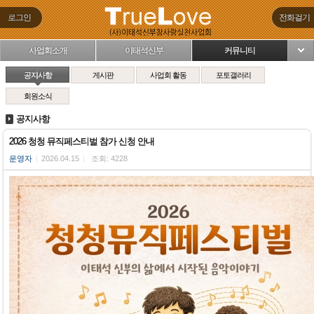
로그인
전화걸기
사업회소개
이태석신부
커뮤니티
님
공지사항
게시판
사업회 활동
포토갤러리
회원소식
공지사항
2026 청청 뮤직페스티벌 참가 신청 안내
운영자
|
2026.04.15
|
조회: 4228