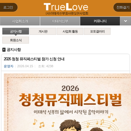
로그인
전화걸기
사업회소개
이태석신부
커뮤니티
님
공지사항
게시판
사업회 활동
포토갤러리
회원소식
공지사항
2026 청청 뮤직페스티벌 참가 신청 안내
운영자
|
2026.04.15
|
조회: 4238