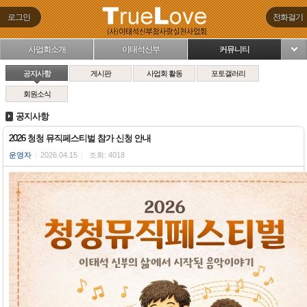
로그인
전화걸기
사업회소개
이태석신부
커뮤니티
님
공지사항
게시판
사업회 활동
포토갤러리
회원소식
공지사항
2026 청청 뮤직페스티벌 참가 신청 안내
운영자
|
2026.04.15
|
조회: 4018