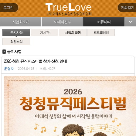
로그인
전화걸기
사업회소개
이태석신부
커뮤니티
님
공지사항
게시판
사업회 활동
포토갤러리
회원소식
공지사항
2026 청청 뮤직페스티벌 참가 신청 안내
운영자
|
2026.04.15
|
조회: 4207