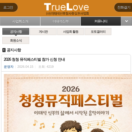
로그인
전화걸기
사업회소개
이태석신부
커뮤니티
님
공지사항
게시판
사업회 활동
포토갤러리
회원소식
공지사항
2026 청청 뮤직페스티벌 참가 신청 안내
운영자
|
2026.04.15
|
조회: 4219