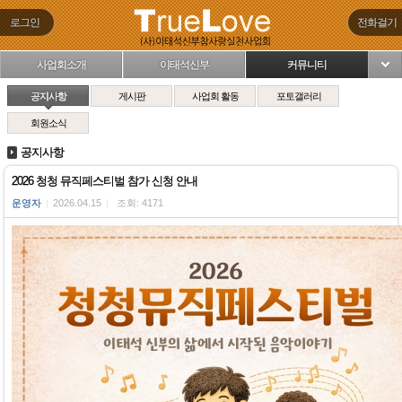
로그인
전화걸기
사업회소개
이태석신부
커뮤니티
님
공지사항
게시판
사업회 활동
포토갤러리
회원소식
공지사항
2026 청청 뮤직페스티벌 참가 신청 안내
운영자
|
2026.04.15
|
조회: 4171