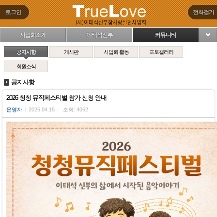
로그인
전화걸기
사업회소개
이태석신부
커뮤니티
님
공지사항
게시판
사업회 활동
포토갤러리
회원소식
공지사항
2026 청청 뮤직페스티벌 참가 신청 안내
운영자
|
2026.04.15
|
조회: 4062