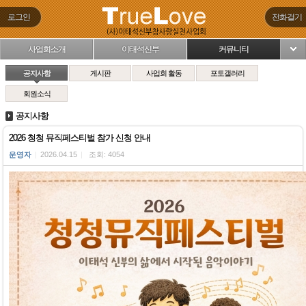
로그인
전화걸기
사업회소개
이태석신부
커뮤니티
님
공지사항
게시판
사업회 활동
포토갤러리
회원소식
공지사항
2026 청청 뮤직페스티벌 참가 신청 안내
운영자
|
2026.04.15
|
조회: 4054