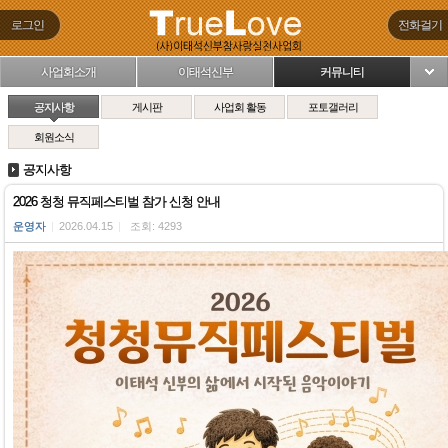
로그인
전화걸기
사업회소개
이태석신부
커뮤니티
님
공지사항
게시판
사업회 활동
포토갤러리
회원소식
공지사항
2026 청청 뮤직페스티벌 참가 신청 안내
운영자
|
2026.04.15
|
조회: 4293