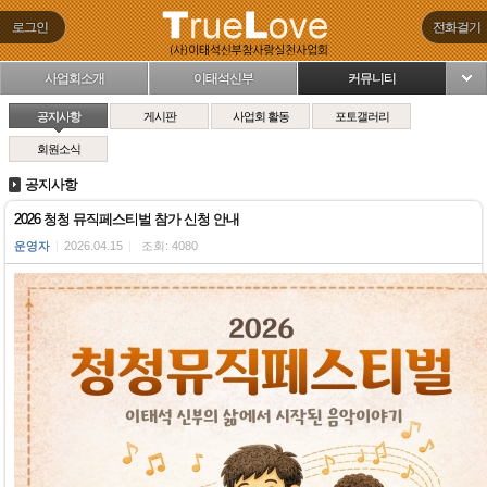
로그인
전화걸기
사업회소개
이태석신부
커뮤니티
님
공지사항
게시판
사업회 활동
포토갤러리
회원소식
공지사항
2026 청청 뮤직페스티벌 참가 신청 안내
운영자
|
2026.04.15
|
조회: 4080