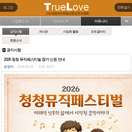
로그인
전화걸기
사업회소개
이태석신부
커뮤니티
님
공지사항
게시판
사업회 활동
포토갤러리
회원소식
공지사항
2026 청청 뮤직페스티벌 참가 신청 안내
운영자
|
2026.04.15
|
조회: 4073