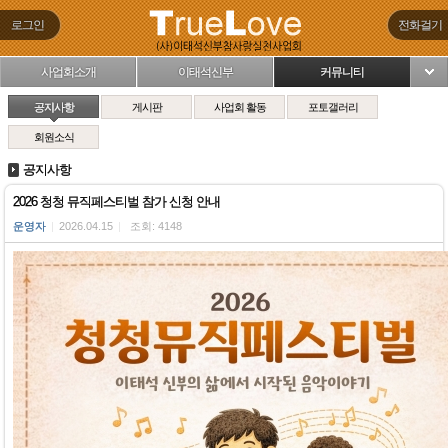
로그인
전화걸기
사업회소개
이태석신부
커뮤니티
님
공지사항
게시판
사업회 활동
포토갤러리
회원소식
공지사항
2026 청청 뮤직페스티벌 참가 신청 안내
운영자
|
2026.04.15
|
조회: 4148