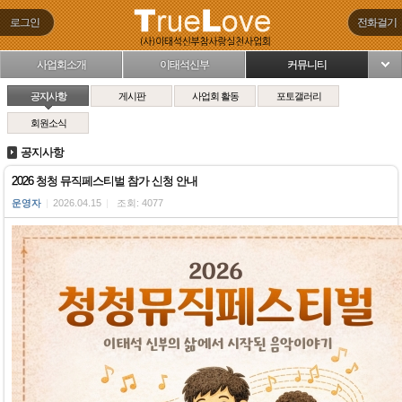
로그인
전화걸기
사업회소개
이태석신부
커뮤니티
님
공지사항
게시판
사업회 활동
포토갤러리
회원소식
공지사항
2026 청청 뮤직페스티벌 참가 신청 안내
운영자
|
2026.04.15
|
조회: 4077