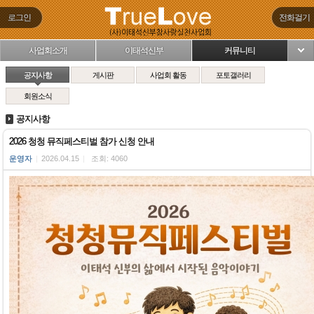
로그인
전화걸기
사업회소개
이태석신부
커뮤니티
님
공지사항
게시판
사업회 활동
포토갤러리
회원소식
공지사항
2026 청청 뮤직페스티벌 참가 신청 안내
운영자
|
2026.04.15
|
조회: 4060