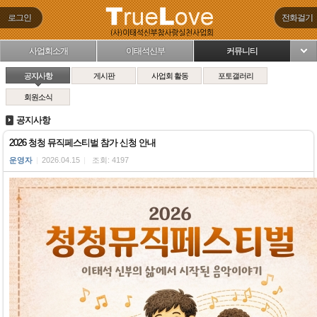
로그인
전화걸기
사업회소개
이태석신부
커뮤니티
님
공지사항
게시판
사업회 활동
포토갤러리
회원소식
공지사항
2026 청청 뮤직페스티벌 참가 신청 안내
운영자
|
2026.04.15
|
조회: 4197