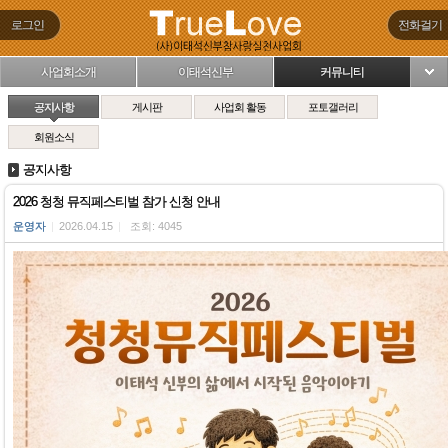
로그인
전화걸기
사업회소개
이태석신부
커뮤니티
님
공지사항
게시판
사업회 활동
포토갤러리
회원소식
공지사항
2026 청청 뮤직페스티벌 참가 신청 안내
운영자
|
2026.04.15
|
조회: 4045