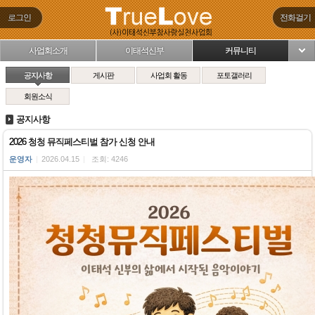
로그인
전화걸기
사업회소개
이태석신부
커뮤니티
님
공지사항
게시판
사업회 활동
포토갤러리
회원소식
공지사항
2026 청청 뮤직페스티벌 참가 신청 안내
운영자
|
2026.04.15
|
조회: 4246