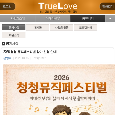
로그인
전화걸기
사업회소개
이태석신부
커뮤니티
님
공지사항
게시판
사업회 활동
포토갤러리
회원소식
공지사항
2026 청청 뮤직페스티벌 참가 신청 안내
운영자
|
2026.04.15
|
조회: 3981