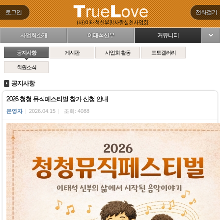
로그인
전화걸기
사업회소개
이태석신부
커뮤니티
님
공지사항
게시판
사업회 활동
포토갤러리
회원소식
공지사항
2026 청청 뮤직페스티벌 참가 신청 안내
운영자
|
2026.04.15
|
조회: 4088