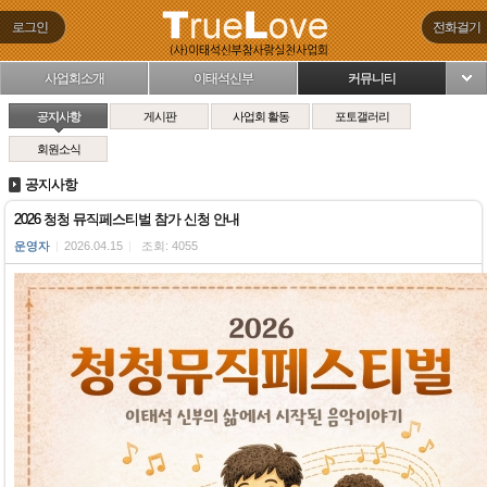
로그인
전화걸기
사업회소개
이태석신부
커뮤니티
님
공지사항
게시판
사업회 활동
포토갤러리
회원소식
공지사항
2026 청청 뮤직페스티벌 참가 신청 안내
운영자
|
2026.04.15
|
조회: 4055