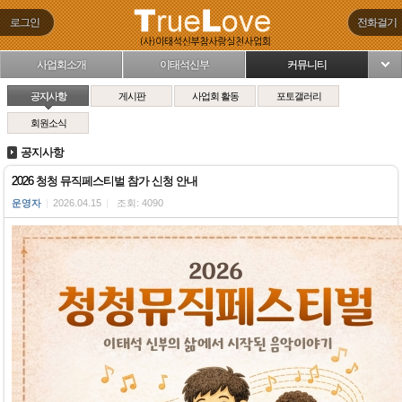
로그인
전화걸기
사업회소개
이태석신부
커뮤니티
님
공지사항
게시판
사업회 활동
포토갤러리
회원소식
공지사항
2026 청청 뮤직페스티벌 참가 신청 안내
운영자
|
2026.04.15
|
조회: 4090