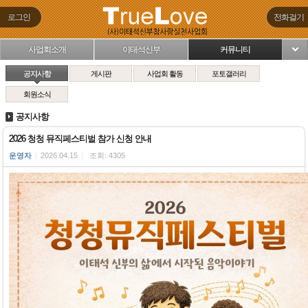
로그인
전화걸기
사업회소개
이태석신부
커뮤니티
님
공지사항
게시판
사업회 활동
포토갤러리
회원소식
공지사항
2026 청청 뮤직페스티벌 참가 신청 안내
운영자
|
2026.04.15
|
조회: 4305