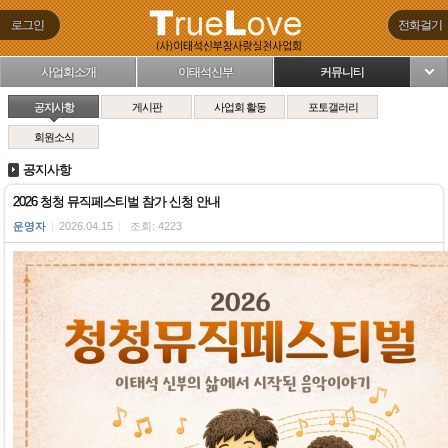
로그인
전화걸기
사업회소개
이태석신부
커뮤니티
님
공지사항
게시판
사업회 활동
포토갤러리
회원소식
공지사항
2026 청청 뮤직페스티벌 참가 신청 안내
운영자
|
2026.04.15
|
조회: 4223