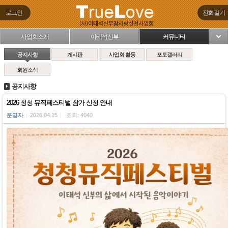
로그인
전화걸기
사업회소개
이태석신부
커뮤니티
님
공지사항
게시판
사업회 활동
포토갤러리
회원소식
공지사항
2026 청청 뮤직페스티벌 참가 신청 안내
운영자
|
2026.04.15
|
조회: 4040