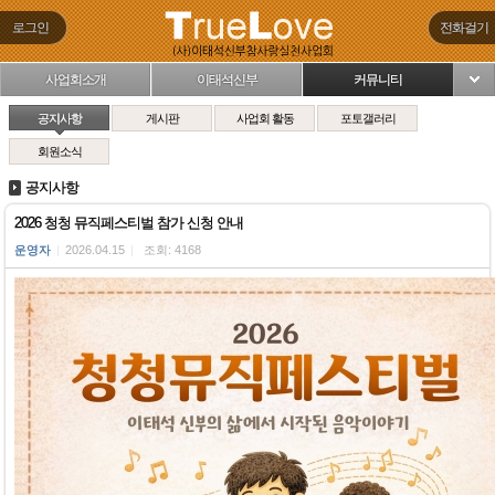
로그인
전화걸기
사업회소개
이태석신부
커뮤니티
님
공지사항
게시판
사업회 활동
포토갤러리
회원소식
공지사항
2026 청청 뮤직페스티벌 참가 신청 안내
운영자
|
2026.04.15
|
조회: 4168