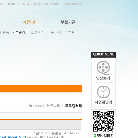
커뮤니티
부설기관
회 활동
포토갤러리
회원소식
도움 요청
자료실
QUICK MENU
home > 커뮤니티 >
포토갤러리
조회:
37263
등록일:
2023-06-15
,
0520_145524927_03.jpg
(126.5KB)
Download: 165