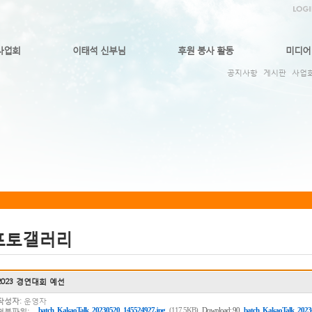
사업회
이태석 신부님
후원 봉사 활동
미디어
공지사항
게시판
사업
포토갤러리
2023 경연대회 예선
작성자:
운영자
,
batch_KakaoTalk_20230520_145524927.jpg
(117.5KB)
Download: 90
batch_KakaoTalk_2023
첨부파일: