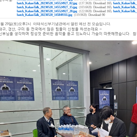
,
batch_KakaoTalk_20230520_145524927_02.jpg
(137.3KB)
Download: 165
batch_KakaoTalk_
,
batch_KakaoTalk_20230520_145524927_15.jpg
(103.6KB)
Download: 165
batch_KakaoTalk_
,
batch_KakaoTalk_20230520_145524927_20.jpg
(122.0KB)
Download: 165
batch_KakaoTalk_
batch_KakaoTalk_20230520_145849311.jpg
(119.9KB)
Download: 90
4월 29일(토)오후2시 이태석신부기념관에서 열린 예선 전 모습입니다.
대구, 경산, 구미 등 전국에서 많은 팀들이 신청을 하셨는데요 ~
신부님을 생각하며 정성껏 준비한 음악을 듣고 있노라니 가슴이 따뜻해졌습니다. 참