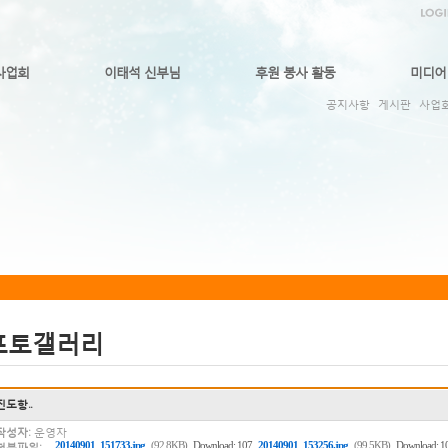
사업회
이태석 신부님
후원 봉사 활동
미디어
공지사항
게시판
사업
포토갤러리
진도항..
작성자:
운영자
,
20140901_151733.jpg
(92.8KB)
Download: 107
20140901_153256.jpg
(99.5KB)
Download: 1
첨부파일: