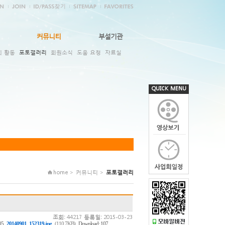
커뮤니티
부설기관
회 활동
포토갤러리
회원소식
도움 요청
자료실
QUICK MENU
home > 커뮤니티 >
포토갤러리
조회:
44217
등록일:
2015-03-23
,
,
05
20140901_152319.jpg
(110.7KB)
Download: 107