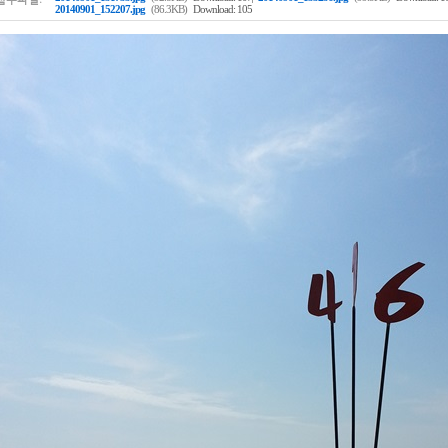
20140901_152207.jpg
(86.3KB)
Download: 105