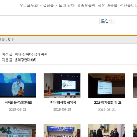
우리모두의 간절함을 기도에 담아 유족분들께 작은 마음을 전했습니다.. (2
0
댓글 :
건
이전글
이태석신부님 생가 복원
다음글
음악경연대회(5)
제6회 음악경연대회
2019 참사랑 음악제
2019 정기총회 및 후
2019-06-28
2019-06-28
2019-03-21