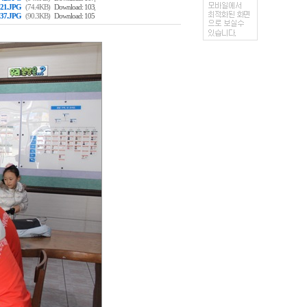
,
21.JPG
(74.4KB)
Download: 103
37.JPG
(90.3KB)
Download: 105