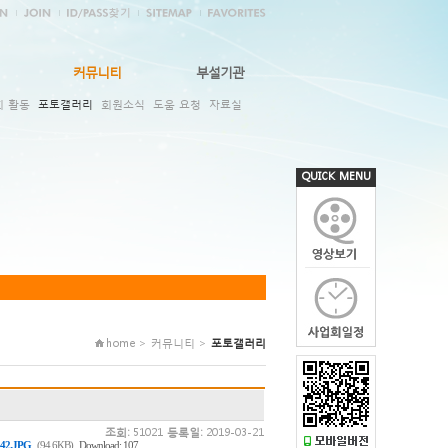
커뮤니티
부설기관
회 활동
포토갤러리
회원소식
도움 요청
자료실
QUICK MENU
home > 커뮤니티 >
포토갤러리
조회:
51021
등록일:
2019-03-21
,
42.JPG
(94.6KB)
Download: 107