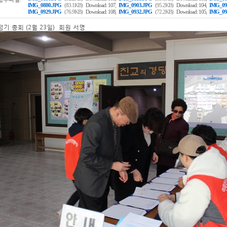
,
,
IMG_0880.JPG
(83.1KB)
Download: 107
IMG_0903.JPG
(95.2KB)
Download: 104
IMG_09
,
,
IMG_0929.JPG
(76.9KB)
Download: 108
IMG_0932.JPG
(72.2KB)
Download: 105
IMG_09
정기 총회 (2월 23일) 회원 서명