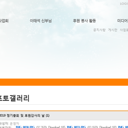
사업회
이태석 신부님
후원 봉사 활동
미디어
공지사항
게시판
사업
포토갤러리
2019 정기총회 및 후원감사의 날 (1)
작성자:
운영자
,
,
IMG_0830.JPG
(92.2KB)
Download: 105
IMG_0833.JPG
(83.1KB)
Download: 103
IMG_08
첨부파일: