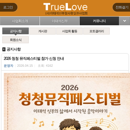
로그인
전화걸기
사업회소개
이태석신부
커뮤니티
님
공지사항
게시판
사업회 활동
포토갤러리
회원소식
공지사항
2026 청청 뮤직페스티벌 참가 신청 안내
운영자
|
2026.04.15
|
조회: 4162