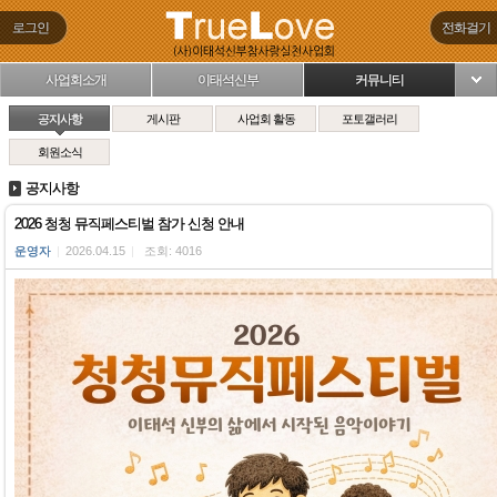
로그인
전화걸기
사업회소개
이태석신부
커뮤니티
님
공지사항
게시판
사업회 활동
포토갤러리
회원소식
공지사항
2026 청청 뮤직페스티벌 참가 신청 안내
운영자
|
2026.04.15
|
조회: 4016