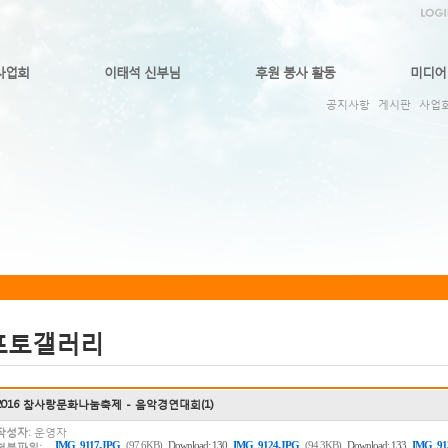
사업회
이태석 신부님
후원 봉사 활동
미디어
공지사항
게시판
사업
포토갤러리
2016 참사랑문화나눔축제 - 음악경연대회(1)
작성자:
운영자
,
,
IMG_9117.JPG
(97.6KB)
Download: 130
IMG_9124.JPG
(94.3KB)
Download: 133
IMG_91
첨부파일: