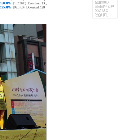
,
160.JPG
(102.2KB)
Download: 130
195.JPG
(92.3KB)
Download: 128