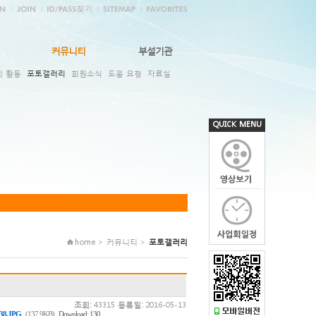
커뮤니티
부설기관
회 활동
포토갤러리
회원소식
도움 요청
자료실
QUICK MENU
home > 커뮤니티 >
포토갤러리
조회:
43315
등록일:
2016-05-13
,
38.JPG
(137.9KB)
Download: 130